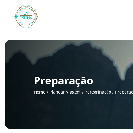
InFátima
Preparação
Home
/
Planear Viagem
/
Peregrinação
/
Prepara