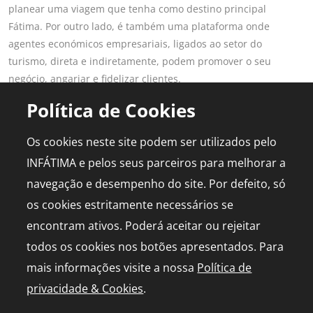
planear uma viagem que tenha como destino principal
Fátima. Por outro lado, é também uma plataforma onde
agentes económicos empresariais, ligados ao setor do
turismo, direta e indiretamente, podem promover o seu
negócio, angariar e fidelizar clientes.
Saber mais
Política de Cookies
LINKS POPULARES
PARA PROFISSIONAIS
Os cookies neste site podem ser utilizados pelo
Fátima
Aderir ao Portal
INFÁTIMA e pelos seus parceiros para melhorar a
Planear Viagem
Publicidade
navegação e desempenho do site. Por defeito, só
Diário de Bordo
Media Kit
os cookies estritamente necessários se
Agenda
Capelinha em direto
encontram ativos. Poderá aceitar ou rejeitar
todos os cookies nos botões apresentados. Para
mais informações visite a nossa
Política de
privacidade & Cookies
.
© 2026 infatima.pt™. Todos os direitos reservados
Política de Privacidade e Cookies