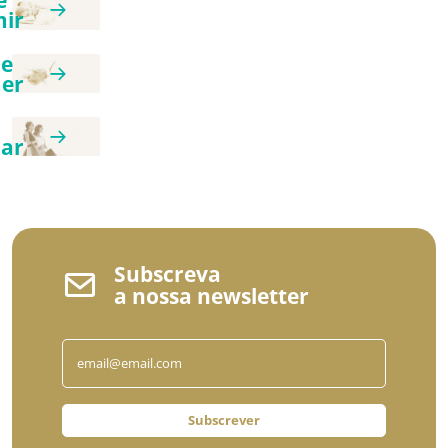
e
ir
e
er
ar
Subscreva
a nossa newsletter
Subscrever