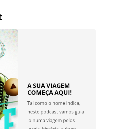
t
A SUA VIAGEM
COMEÇA AQUI!
Tal como o nome indica,
neste podcast vamos guia-
lo numa viagem pelos
locais, história, cultura, ...