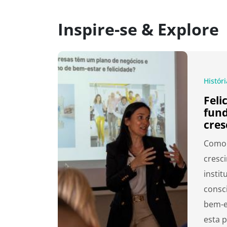
Inspire-se & Explore
Histór
Feli
fund
cre
Como 
cresc
instit
consc
bem-e
esta 