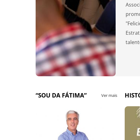
Assoc
promo
"Feli
Estrat
talent
“SOU DA FÁTIMA”
HIST
Ver mais