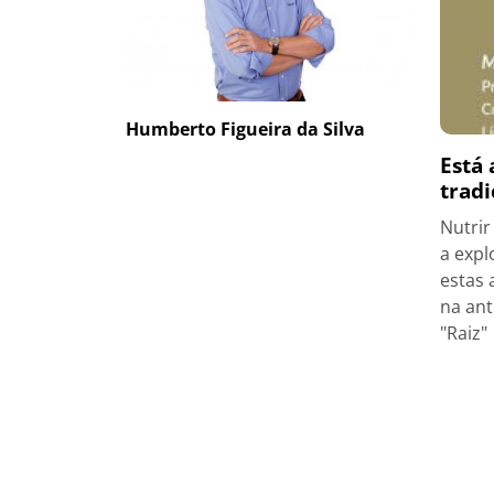
Humberto Figueira da Silva
Está 
trad
Nutrir
a expl
estas 
na ant
"Raiz"