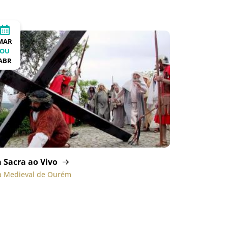
MAR
OU
ABR
a Sacra ao Vivo
la Medieval de Ourém