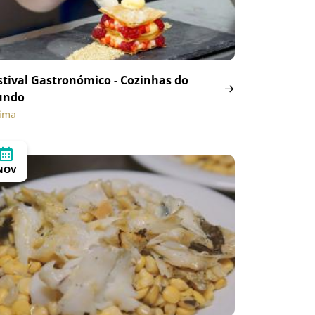
stival Gastronómico - Cozinhas do
undo
tima
NOV