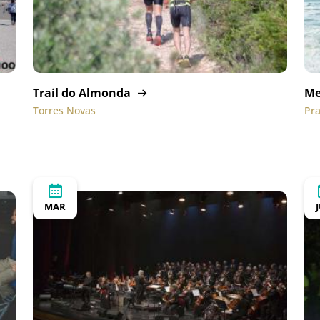
Trail do Almonda
Me
Torres Novas
Pra
MAR