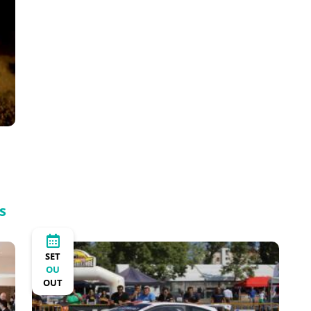
s
SET
OU
OUT