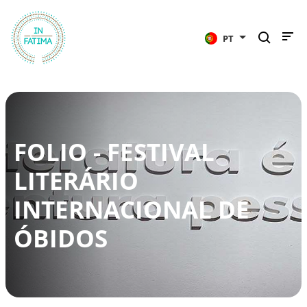
InFátima
PT
FOLIO - FESTIVAL
LITERÁRIO
INTERNACIONAL DE
ÓBIDOS