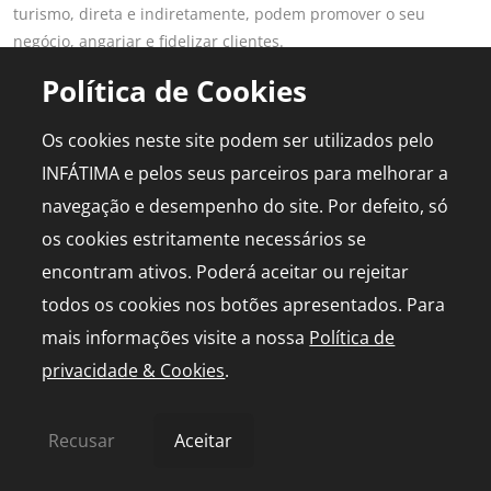
turismo, direta e indiretamente, podem promover o seu
negócio, angariar e fidelizar clientes.
Saber mais
Política de Cookies
LINKS POPULARES
PARA PROFISSIONAIS
Os cookies neste site podem ser utilizados pelo
Fátima
Aderir ao Portal
INFÁTIMA e pelos seus parceiros para melhorar a
Planear Viagem
Publicidade
navegação e desempenho do site. Por defeito, só
Diário de Bordo
Media Kit
os cookies estritamente necessários se
Agenda
Capelinha em direto
encontram ativos. Poderá aceitar ou rejeitar
todos os cookies nos botões apresentados. Para
mais informações visite a nossa
Política de
privacidade & Cookies
.
© 2026 infatima.pt™. Todos os direitos reservados
Política de Privacidade e Cookies
Mapa do Site
Recusar
Aceitar
by
bild.pt