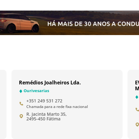
Remédios Joalheiros Lda.
E
M
Ourivesarias
+351 249 531 272
Chamada para a rede fixa nacional
R. Jacinta Marto 35,
2495-450 Fátima