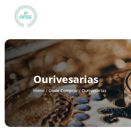
InFátima
Ourivesarias
Home
/
Onde Comprar
/
Ourivesarias