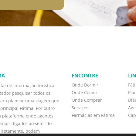
MA
ENCONTRE
LI
Onde Dormir
Fát
tal de informação turística
Onde Comer
Pla
izador pesquisar todos os
Onde Comprar
Diá
para planear uma viagem que
Serviços
Age
principal Fátima. Por outro
Farmácias em Fátima
Cap
 plataforma onde agentes
iais, ligados ao setor do
ndiretamente, podem