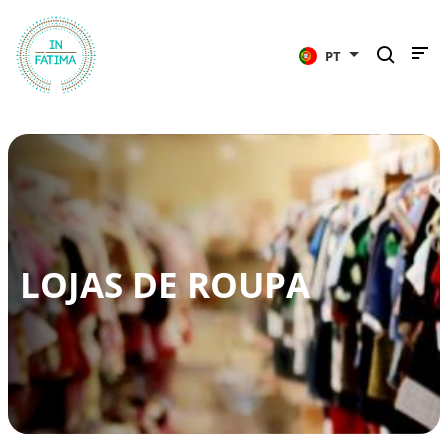
InFátima
PT
LOJAS DE ROUPA