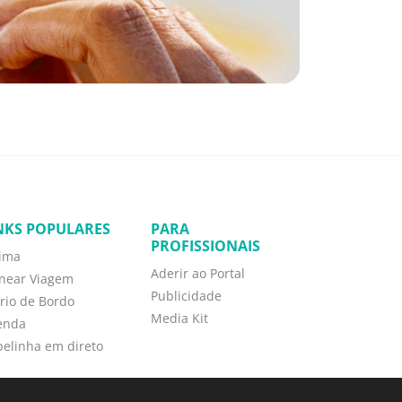
NKS POPULARES
PARA
PROFISSIONAIS
tima
Aderir ao Portal
anear Viagem
Publicidade
rio de Bordo
Media Kit
enda
elinha em direto