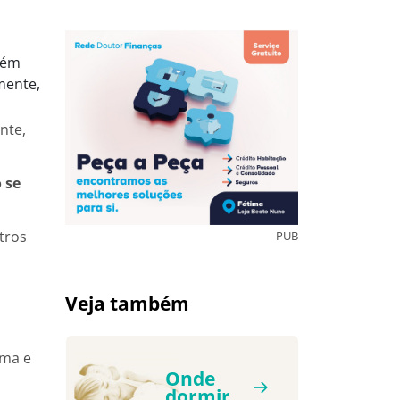
bém
mente,
nte,
 se
tros
PUB
Veja também
ima e
Onde
dormir