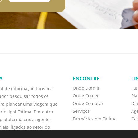
A
ENCONTRE
LI
Onde Dormir
Fá
l de informação turística
Onde Comer
Pl
zador pesquisar todos os
Onde Comprar
Diá
ara planear uma viagem que
Serviços
Ag
rincipal Fátima. Por outro
Farmácias em Fátima
Cap
plataforma onde agentes
ais, ligados ao setor do
diretamente, podem promover