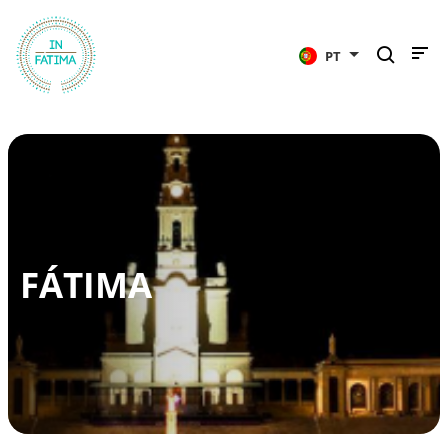
InFátima
PT
FÁTIMA