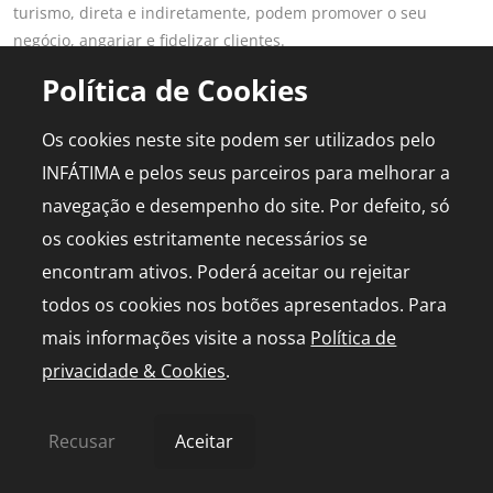
turismo, direta e indiretamente, podem promover o seu
negócio, angariar e fidelizar clientes.
Saber mais
Política de Cookies
LINKS POPULARES
PARA PROFISSIONAIS
Os cookies neste site podem ser utilizados pelo
Fátima
Aderir ao Portal
INFÁTIMA e pelos seus parceiros para melhorar a
Planear Viagem
Publicidade
navegação e desempenho do site. Por defeito, só
Diário de Bordo
Media Kit
os cookies estritamente necessários se
Agenda
Capelinha em direto
encontram ativos. Poderá aceitar ou rejeitar
todos os cookies nos botões apresentados. Para
mais informações visite a nossa
Política de
privacidade & Cookies
.
© 2026 infatima.pt™. Todos os direitos reservados
Política de Privacidade e Cookies
Mapa do Site
Recusar
Aceitar
by
bild.pt