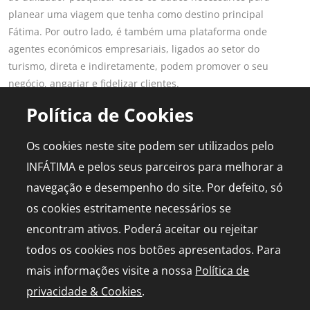
planear uma viagem que tenha como destino principal
Fátima. Por outro lado, é também uma plataforma onde
agentes económicos empresariais, ligados ao setor do
turismo, direta e indiretamente, podem promover o seu
negócio, angariar e fidelizar clientes.
Saber mais
Política de Cookies
LINKS POPULARES
PARA PROFISSIONAIS
Os cookies neste site podem ser utilizados pelo
Fátima
Aderir ao Portal
INFÁTIMA e pelos seus parceiros para melhorar a
Planear Viagem
Publicidade
navegação e desempenho do site. Por defeito, só
Diário de Bordo
Media Kit
os cookies estritamente necessários se
Agenda
Capelinha em direto
encontram ativos. Poderá aceitar ou rejeitar
todos os cookies nos botões apresentados. Para
mais informações visite a nossa
Política de
privacidade & Cookies
.
© 2026 infatima.pt™. Todos os direitos reservados