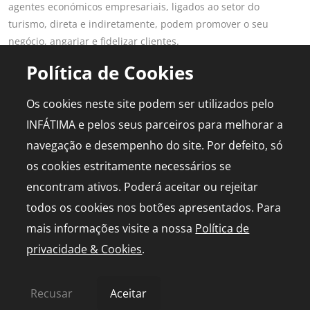
agentes económicos empresariais, ligados ao setor do
turismo, direta e indiretamente, podem promover o seu
negócio, angariar e fidelizar clientes.
Saber mais
Política de Cookies
LINKS POPULARES
PARA PROFISSIONAIS
Os cookies neste site podem ser utilizados pelo
Fátima
Aderir ao Portal
INFÁTIMA e pelos seus parceiros para melhorar a
Planear Viagem
Publicidade
navegação e desempenho do site. Por defeito, só
Diário de Bordo
Media Kit
os cookies estritamente necessários se
Agenda
Capelinha em direto
encontram ativos. Poderá aceitar ou rejeitar
todos os cookies nos botões apresentados. Para
mais informações visite a nossa
Política de
privacidade & Cookies
.
© 2026 infatima.pt™. Todos os direitos reservados
Política de Privacidade e Cookies
Mapa do Site
Recusar
Aceitar
by
bild.pt