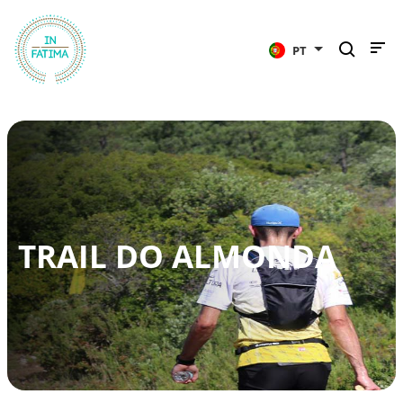
InFátima
PT
TRAIL DO ALMONDA