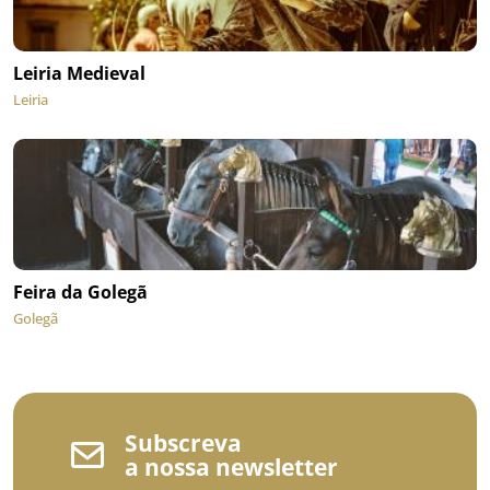
Leiria Medieval
Leiria
Feira da Golegã
Golegã
Subscreva
a nossa newsletter