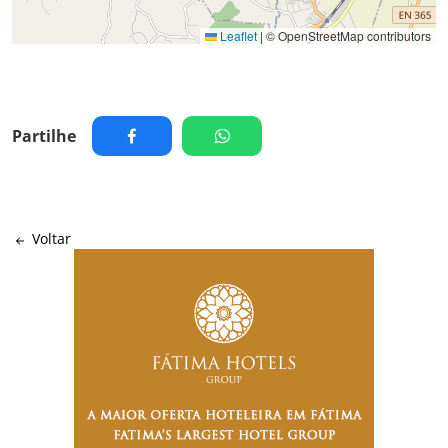
Leaflet
|
© OpenStreetMap contributors
Partilhe
Voltar