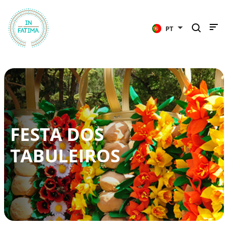
InFátima
PT
FESTA DOS
TABULEIROS