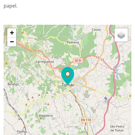
papel.
+
−