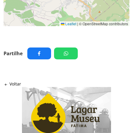
Leaflet
|
© OpenStreetMap contributors
Partilhe
Voltar