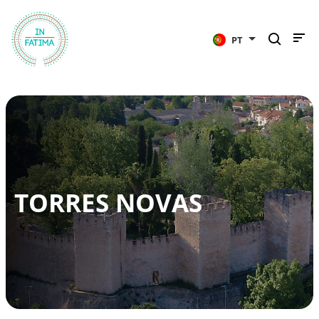
InFátima
PT
TORRES NOVAS