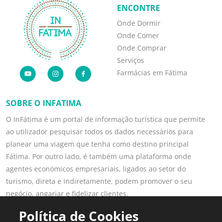
ENCONTRE
Onde Dormir
Onde Comer
Onde Comprar
Serviços
Farmácias em Fátima
SOBRE O INFATIMA
O InFátima é um portal de informação turística que permite
ao utilizador pesquisar todos os dados necessários para
planear uma viagem que tenha como destino principal
Fátima. Por outro lado, é também uma plataforma onde
agentes económicos empresariais, ligados ao setor do
turismo, direta e indiretamente, podem promover o seu
negócio, angariar e fidelizar clientes.
Saber mais
Política de Cookies