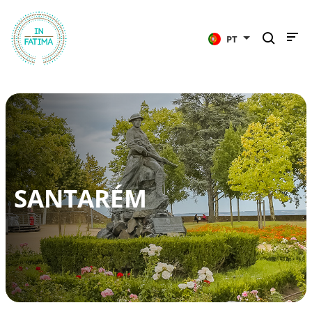
InFátima
PT
SANTARÉM