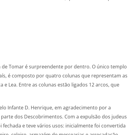
ga de Tomar é surpreendente por dentro. O único templo
país, é composto por quatro colunas que representam as
a e Lea. Entre as colunas estão ligados 12 arcos, que
elo Infante D. Henrique, em agradecimento por a
o parte dos Descobrimentos. Com a expulsão dos judeus
 fechada e teve vários usos: inicialmente foi convertida
eiro, celeiro, armazém de mercearias e arrecadação.