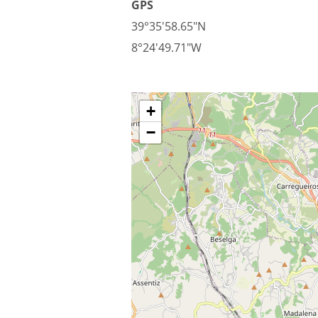
GPS
39°35'58.65"N
8°24'49.71"W
+
−