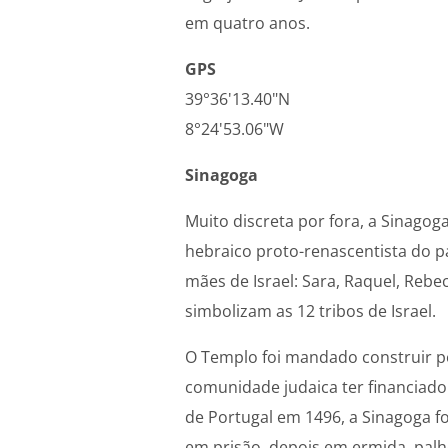
em quatro anos.
GPS
39°36'13.40"N
8°24'53.06"W
Sinagoga
Muito discreta por fora, a Sinago
hebraico proto-renascentista do 
mães de Israel: Sara, Raquel, Rebec
simbolizam as 12 tribos de Israel.
O Templo foi mandado construir p
comunidade judaica ter financiad
de Portugal em 1496, a Sinagoga foi
em prisão, depois em ermida, palh