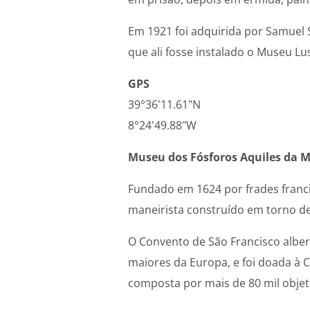
Em 1921 foi adquirida por Samuel
que ali fosse instalado o Museu L
GPS
39°36'11.61"N
8°24'49.88"W
Museu dos Fósforos Aquiles da M
Fundado em 1624 por frades franci
maneirista construído em torno de
O Convento de São Francisco alber
maiores da Europa, e foi doada à 
composta por mais de 80 mil objeto