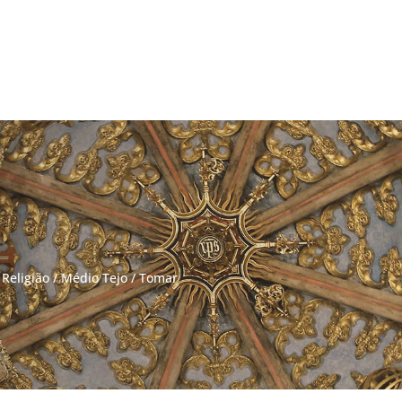
 Religião
/
Médio Tejo
/
Tomar