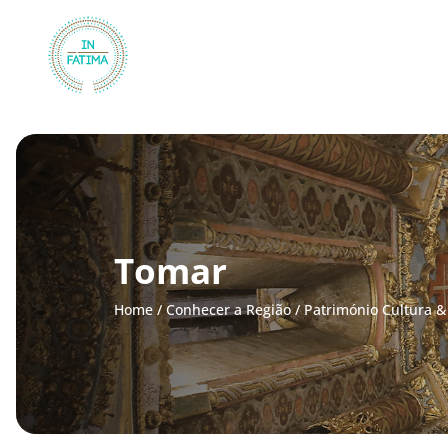
InFátima
Tomar
Home
/
Conhecer a Região
/
Património Cultura &