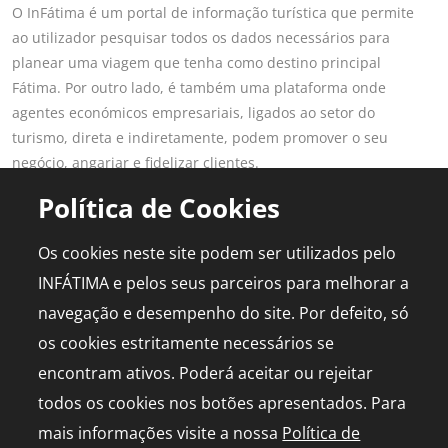
O InFátima é um portal de informação turística que permite
ao utilizador pesquisar todos os dados necessários para
planear uma viagem que tenha como destino principal
Fátima. Por outro lado, é também uma plataforma onde
agentes económicos empresariais, ligados ao setor do
turismo, direta e indiretamente, podem promover o seu
negócio, angariar e fidelizar clientes.
Saber mais
Política de Cookies
LINKS POPULARES
PARA PROFISSIONAIS
Os cookies neste site podem ser utilizados pelo
Fátima
Aderir ao Portal
INFÁTIMA e pelos seus parceiros para melhorar a
Planear Viagem
Publicidade
navegação e desempenho do site. Por defeito, só
Diário de Bordo
Media Kit
os cookies estritamente necessários se
Agenda
Capelinha em direto
encontram ativos. Poderá aceitar ou rejeitar
todos os cookies nos botões apresentados. Para
mais informações visite a nossa
Política de