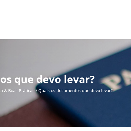
os que devo levar?
a & Boas Práticas
/
Quais os documentos que devo levar?