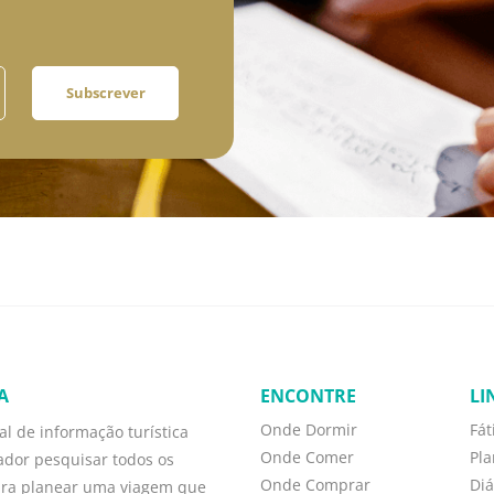
Subscrever
A
ENCONTRE
LI
Onde Dormir
Fá
l de informação turística
Onde Comer
Pl
zador pesquisar todos os
Onde Comprar
Diá
ara planear uma viagem que