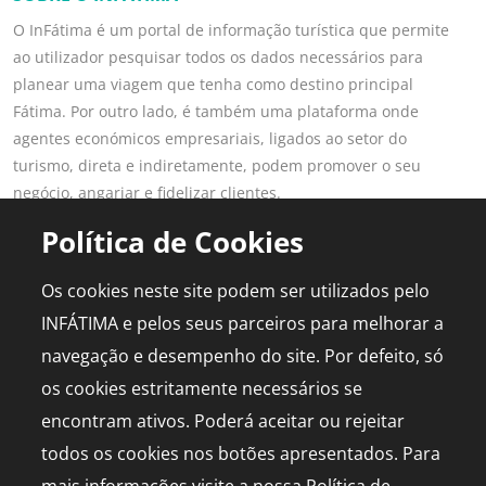
O InFátima é um portal de informação turística que permite
ao utilizador pesquisar todos os dados necessários para
planear uma viagem que tenha como destino principal
Fátima. Por outro lado, é também uma plataforma onde
agentes económicos empresariais, ligados ao setor do
turismo, direta e indiretamente, podem promover o seu
negócio, angariar e fidelizar clientes.
Saber mais
Política de Cookies
LINKS POPULARES
PARA PROFISSIONAIS
Os cookies neste site podem ser utilizados pelo
Fátima
Aderir ao Portal
INFÁTIMA e pelos seus parceiros para melhorar a
Planear Viagem
Publicidade
navegação e desempenho do site. Por defeito, só
Diário de Bordo
Media Kit
os cookies estritamente necessários se
Agenda
Capelinha em direto
encontram ativos. Poderá aceitar ou rejeitar
todos os cookies nos botões apresentados. Para