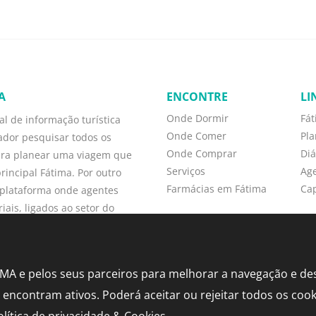
A
ENCONTRE
LI
Onde Dormir
Fá
l de informação turística
Onde Comer
Pl
zador pesquisar todos os
Onde Comprar
Diá
ara planear uma viagem que
Serviços
Ag
rincipal Fátima. Por outro
Farmácias em Fátima
Cap
plataforma onde agentes
ais, ligados ao setor do
diretamente, podem promover
r e fidelizar clientes.
TIMA e pelos seus parceiros para melhorar a navegação e d
e encontram ativos. Poderá aceitar ou rejeitar todos os coo
olítica de privacidade & Cookies
.