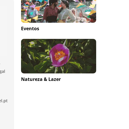
Eventos
,
gal
Natureza & Lazer
l.pt