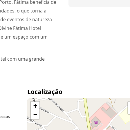
Porto, Fátima beneficia de
lidades, o que torna a
o de eventos de natureza
SDivine Fátima Hotel
a de um espaço com um
hotel com uma grande
Localização
+
−
essos