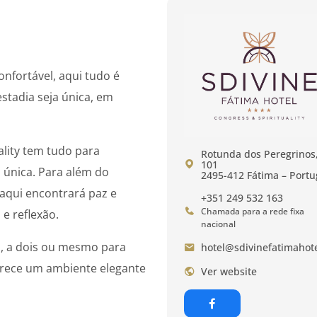
nfortável, aqui tudo é
tadia seja única, em
ality tem tudo para
Rotunda dos Peregrinos
101
 única. Para além do
2495-412 Fátima – Portu
aqui encontrará paz e
+351 249 532 163
Chamada para a rede fixa
e reflexão.
nacional
, a dois ou mesmo para
hotel@sdivinefatimahote
ferece um ambiente elegante
Ver website