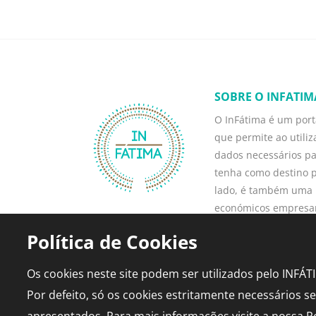
SOBRE O INFATIM
O InFátima é um porta
que permite ao utili
dados necessários p
tenha como destino p
lado, é também uma 
económicos empresari
turismo, direta e in
Política de Cookies
o seu negócio, angaria
Saber mais
Os cookies neste site podem ser utilizados pelo INFÁ
Por defeito, só os cookies estritamente necessários s
apresentados. Para mais informações visite a nossa
P