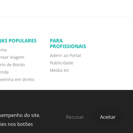
NKS POPULARES
PARA
PROFISSIONAIS
tima
Aderir ao Portal
anear Viagem
Publicidade
rio de Bordo
Media Kit
enda
elinha em direto
esempenho do site.
Recusar
Aceitar
kies nos botões