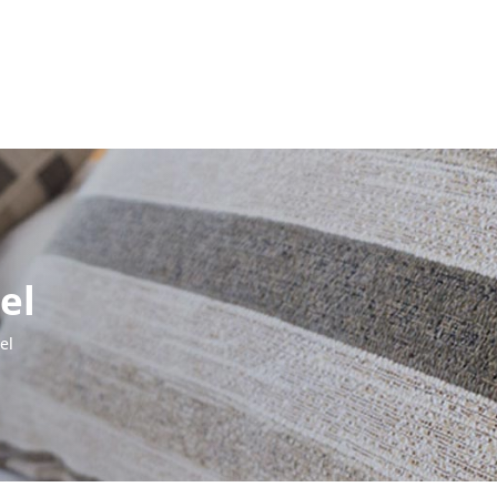
el
el