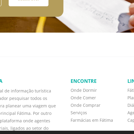
A
ENCONTRE
LI
Onde Dormir
Fá
l de informação turística
Onde Comer
Pl
zador pesquisar todos os
Onde Comprar
Diá
ara planear uma viagem que
Serviços
Ag
rincipal Fátima. Por outro
Farmácias em Fátima
Cap
plataforma onde agentes
ais, ligados ao setor do