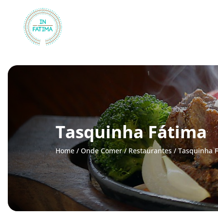
InFátima
Tasquinha Fátima
Home
/
Onde Comer
/
Restaurantes
/
Tasquinha 