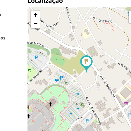
Localização
+
m
e
−
pos