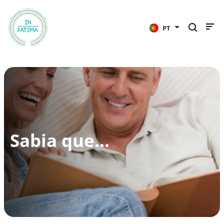
InFátima
PT
Sabia que...