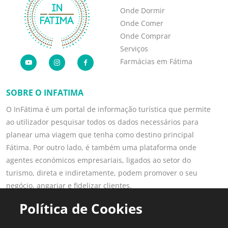
Onde Dormir
Onde Comer
Onde Comprar
Serviços
Farmácias em Fátima
SOBRE O INFATIMA
O InFátima é um portal de informação turística que permite
ao utilizador pesquisar todos os dados necessários para
planear uma viagem que tenha como destino principal
Fátima. Por outro lado, é também uma plataforma onde
agentes económicos empresariais, ligados ao setor do
turismo, direta e indiretamente, podem promover o seu
negócio, angariar e fidelizar clientes.
Saber mais
Política de Cookies
LINKS POPULARES
PARA PROFISSIONAIS