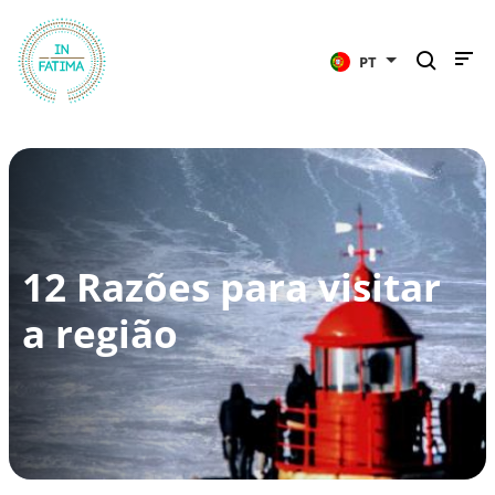
InFátima
PT
12 Razões para visitar
a região