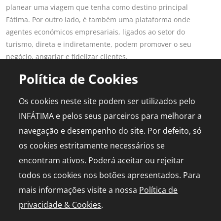
planear uma viagem que tenha como destino principal
Fátima. Por outro lado, é também uma plataforma onde
agentes económicos empresariais, ligados ao setor do
turismo, direta e indiretamente, podem promover o seu
negócio, angariar e fidelizar clientes.
Saber mais
Política de Cookies
LINKS POPULARES
PARA PROFISSIONAIS
Os cookies neste site podem ser utilizados pelo
Fátima
Aderir ao Portal
INFÁTIMA e pelos seus parceiros para melhorar a
Planear Viagem
Publicidade
navegação e desempenho do site. Por defeito, só
Diário de Bordo
Media Kit
os cookies estritamente necessários se
Agenda
Capelinha em direto
encontram ativos. Poderá aceitar ou rejeitar
todos os cookies nos botões apresentados. Para
mais informações visite a nossa
Política de
privacidade & Cookies
.
© 2026 infatima.pt™. Todos os direitos reservados