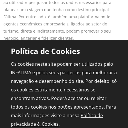
ao utilizador pesquisar todos os dados necessários para
planear uma viagem que tenha como destino principal
Fátima. Por outro lado, é também uma plataforma onde
agentes económicos empresariais, ligados ao setor do
turismo, direta e indiretamente, podem promover o seu
negócio, angariar e fidelizar clientes.
Saber mais
Política de Cookies
LINKS POPULARES
PARA PROFISSIONAIS
Os cookies neste site podem ser utilizados pelo
Fátima
Aderir ao Portal
INFÁTIMA e pelos seus parceiros para melhorar a
Planear Viagem
Publicidade
navegação e desempenho do site. Por defeito, só
Diário de Bordo
Media Kit
os cookies estritamente necessários se
Agenda
Capelinha em direto
encontram ativos. Poderá aceitar ou rejeitar
todos os cookies nos botões apresentados. Para
mais informações visite a nossa
Política de
privacidade & Cookies
.
© 2026 infatima.pt™. Todos os direitos reservados