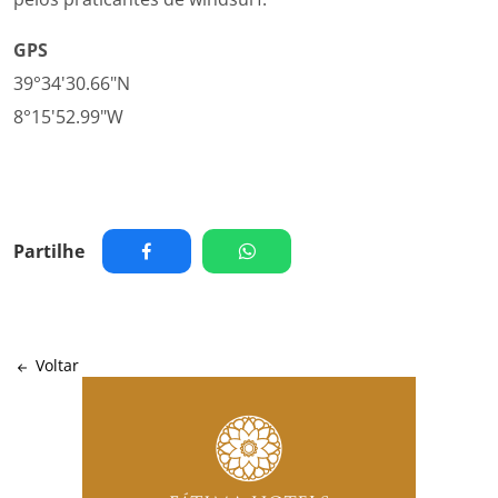
GPS
39°34'30.66"N
8°15'52.99"W
Partilhe
Voltar