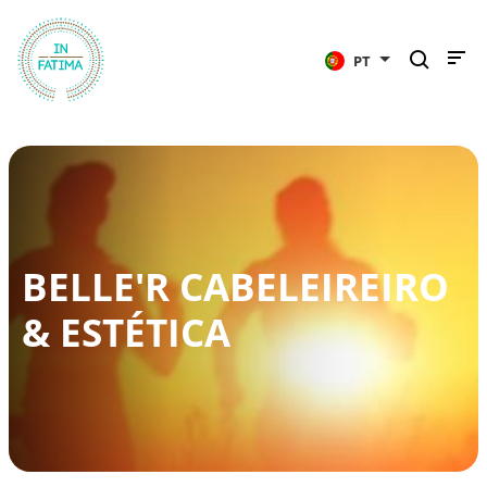
InFátima
PT
BELLE'R CABELEIREIRO
& ESTÉTICA