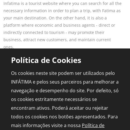
Infatima is a tourist website where you can search for all the
necessary information in order to plan a trip, with Fatima as
your main destination. On the other hand, it is also a
platform where economic and business agents - direct or
indirectly connected to tourism - may promote their
business, attract new customers, and maintain current
ones.
Read more
Política de Cookies
POPULAR PAGES
FOR PROFESSIONALS
Os cookies neste site podem ser utilizados pelo
This is Fatima
Join the Portal
INFÁTIMA e pelos seus parceiros para melhorar a
Plan the Trip
Advertising
navegação e desempenho do site. Por defeito, só
Logbook
Media Kit
os cookies estritamente necessários se
Events
Live chapel
encontram ativos. Poderá aceitar ou rejeitar
todos os cookies nos botões apresentados. Para
mais informações visite a nossa
Política de