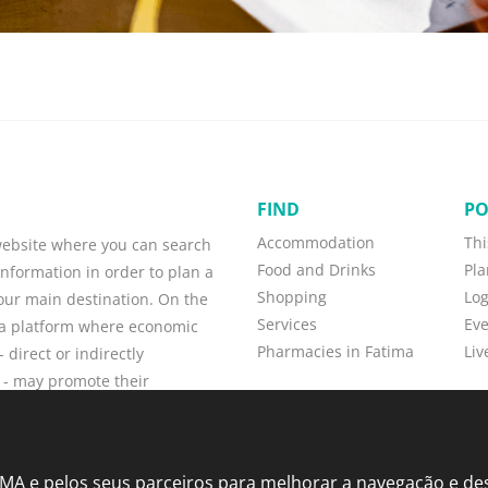
FIND
PO
Accommodation
Thi
 website where you can search
Food and Drinks
Pla
information in order to plan a
Shopping
Lo
your main destination. On the
Services
Eve
o a platform where economic
Pharmacies in Fatima
Liv
 direct or indirectly
 - may promote their
w customers, and maintain
TIMA e pelos seus parceiros para melhorar a navegação e d