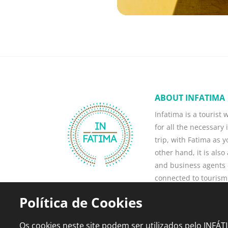
ABOUT INFATIMA
Infatima is a tourist
for all the necessary 
trip, with Fatima as 
other hand, it is als
and business agents -
connected to tourism
business, attract ne
Política de Cookies
current ones.
Read more
Os cookies neste site podem ser utilizados pelo INFÁ