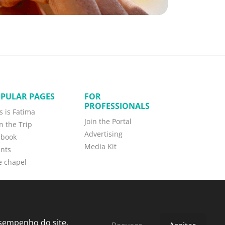
PULAR PAGES
FOR
PROFESSIONALS
s is Fatima
Join the Portal
n the Trip
Advertising
gbook
Media Kit
nts
e chapel
esempenho do site.