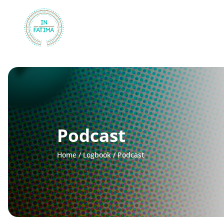
InFátima
Podcast
Home
/
Logbook
/
Podcast