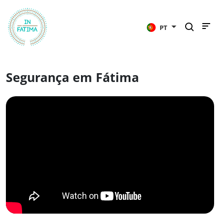
InFátima
PT
Segurança em Fátima