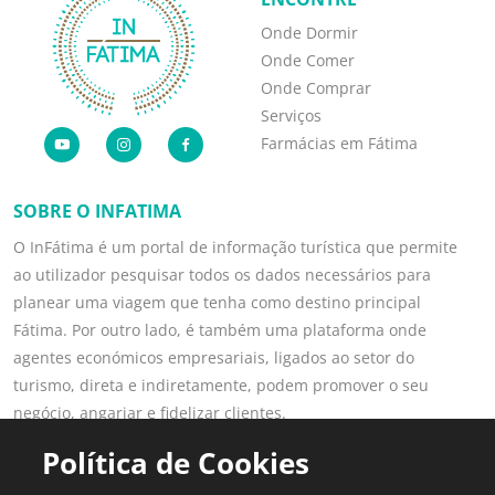
Onde Dormir
Onde Comer
Onde Comprar
Serviços
Farmácias em Fátima
SOBRE O INFATIMA
O InFátima é um portal de informação turística que permite
ao utilizador pesquisar todos os dados necessários para
planear uma viagem que tenha como destino principal
Fátima. Por outro lado, é também uma plataforma onde
agentes económicos empresariais, ligados ao setor do
turismo, direta e indiretamente, podem promover o seu
negócio, angariar e fidelizar clientes.
Saber mais
Política de Cookies