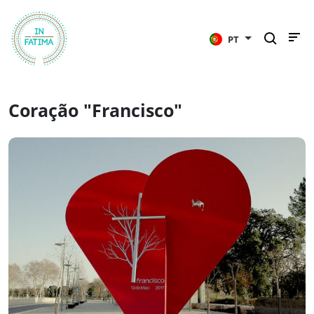
InFátima
PT
Coração "Francisco"