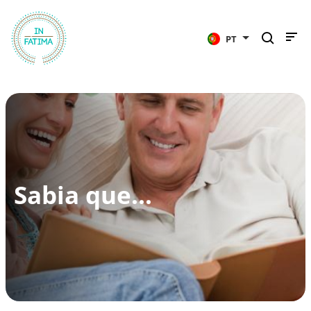
InFátima
PT
Sabia que...