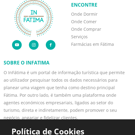
ENCONTRE
Onde Dormir
Onde Comer
Onde Comprar
Serviços
Farmácias em Fátima
SOBRE O INFATIMA
O InFátima é um portal de informação turística que permite
ao utilizador pesquisar todos os dados necessários para
planear uma viagem que tenha como destino principal
Fátima. Por outro lado, é também uma plataforma onde
agentes económicos empresariais, ligados ao setor do
turismo, direta e indiretamente, podem promover o seu
negócio, angariar e fidelizar clientes.
Saber mais
Política de Cookies