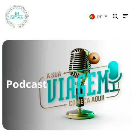
InFátima
PT
Podcast