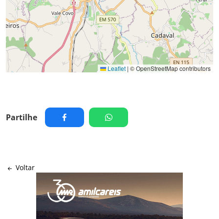
Leaflet
|
© OpenStreetMap contributors
Partilhe
Voltar