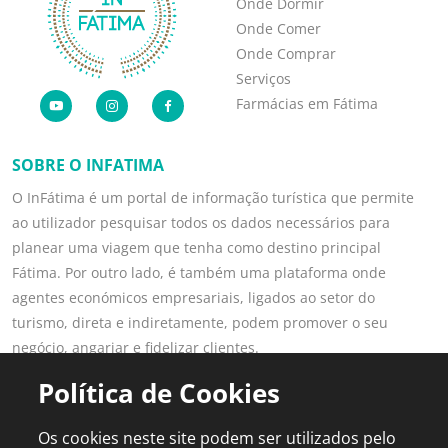
Onde Dormir
Onde Comer
Onde Comprar
Serviços
Farmácias em Fátima
SOBRE O INFATIMA
O InFátima é um portal de informação turística que permite
ao utilizador pesquisar todos os dados necessários para
planear uma viagem que tenha como destino principal
Fátima. Por outro lado, é também uma plataforma onde
agentes económicos empresariais, ligados ao setor do
turismo, direta e indiretamente, podem promover o seu
negócio, angariar e fidelizar clientes.
Saber mais
Política de Cookies
LINKS POPULARES
PARA PROFISSIONAIS
Os cookies neste site podem ser utilizados pelo