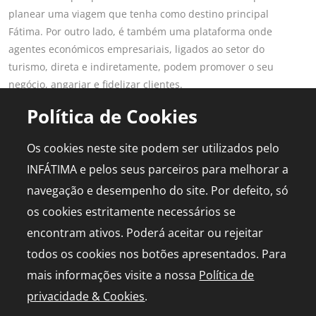
planear uma viagem que tenha como destino principal
Fátima. Por outro lado, é também uma plataforma onde
agentes económicos empresariais, ligados ao setor do
turismo, direta e indiretamente, podem promover o seu
negócio, angariar e fidelizar clientes.
Saber mais
Política de Cookies
LINKS POPULARES
PARA PROFISSIONAIS
Os cookies neste site podem ser utilizados pelo
Fátima
Aderir ao Portal
INFÁTIMA e pelos seus parceiros para melhorar a
Planear Viagem
Publicidade
navegação e desempenho do site. Por defeito, só
Diário de Bordo
Media Kit
os cookies estritamente necessários se
Agenda
Capelinha em direto
encontram ativos. Poderá aceitar ou rejeitar
todos os cookies nos botões apresentados. Para
mais informações visite a nossa
Política de
privacidade & Cookies
.
© 2026 infatima.pt™. Todos os direitos reservados