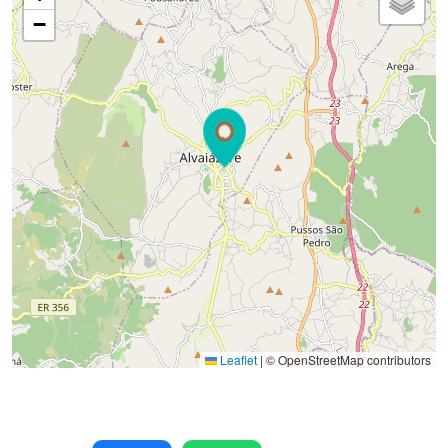
−
Leaflet
|
© OpenStreetMap contributors