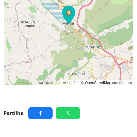
Leaflet
|
© OpenStreetMap contributors
Partilhe