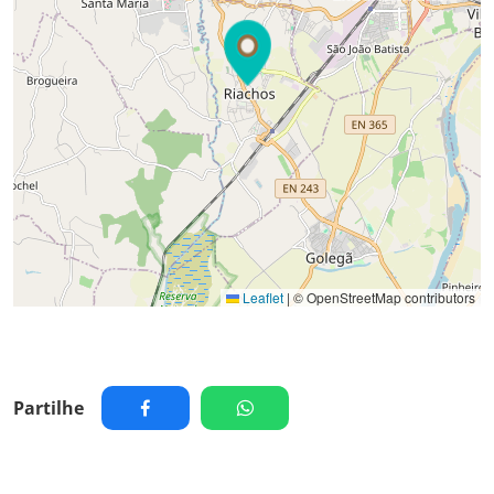
Leaflet
|
© OpenStreetMap contributors
Partilhe